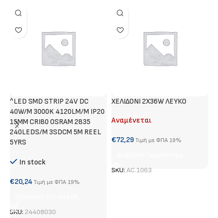
^LED SMD STRIP 24V DC
ΧΕΛΙΔΟΝΙ 2Χ36W ΛΕΥΚΟ
Γ
40W/M 3000K 4120LM/M IP20
Αναμένεται
Α
15MM CRI80 OSRAM 2835
240LEDS/M 3SDCM 5M REEL
€
72,29
€
Τιμή με ΦΠΑ 19%
5YRS
Διαβάστε Περισσότερα
In stock
SKU:
AC.1063
S
€
20,24
Τιμή με ΦΠΑ 19%
Προσθήκη Στο Καλάθι
SKU:
24408030