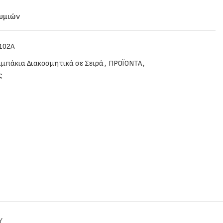
θυμιών
102A
μπάκια Διακοσμητικά σε Σειρά
,
ΠΡΟΪΟΝΤΑ
,
ς
Y