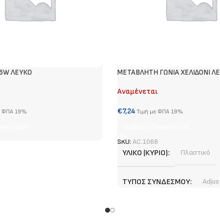
36W ΛΕΥΚΟ
METABΛΗΤΗ ΓΩΝΙΑ ΧΕΛΙΔΟΝΙ Λ
Αναμένεται
€
7,24
ε ΦΠΑ 19%
Τιμή με ΦΠΑ 19%
ρισσότερα
Διαβάστε Περισσότερα
SKU:
AC.1068
ΥΛΙΚΌ (ΚΎΡΙΟ)
Πλαστικό
ΤΎΠΟΣ ΣΥΝΔΈΣΜΟΥ
Adjus
ΧΡΏΜΑ (ΚΎΡΙΟ)
Λευκό