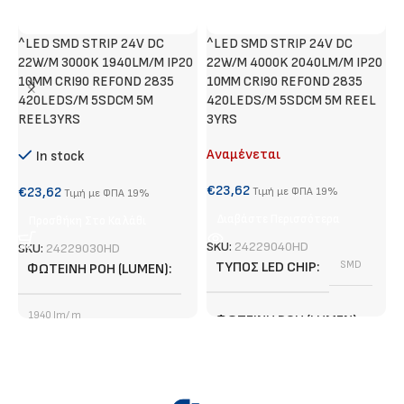
^LED SMD STRIP 24V DC
^LED SMD STRIP 24V DC
Χ
22W/M 3000K 1940LM/M IP20
22W/M 4000K 2040LM/M IP20
Α
10MM CRI90 REFOND 2835
10MM CRI90 REFOND 2835
420LEDS/M 5SDCM 5M
420LEDS/M 5SDCM 5M REEL
€
REEL3YRS
3YRS
Αναμένεται
In stock
S
€
23,62
€
23,62
Τιμή με ΦΠΑ 19%
Τιμή με ΦΠΑ 19%
Διαβάστε Περισσότερα
Προσθήκη Στο Καλάθι
SKU:
24229040HD
SKU:
24229030HD
ΤΎΠΟΣ LED CHIP
SMD
ΦΩΤΕΙΝΉ ΡΟΉ (LUMEN)
1940 lm/ m
ΦΩΤΕΙΝΉ ΡΟΉ (LUMEN)
ΤΎΠΟΣ LED CHIP
SMD
2040 lm/ m