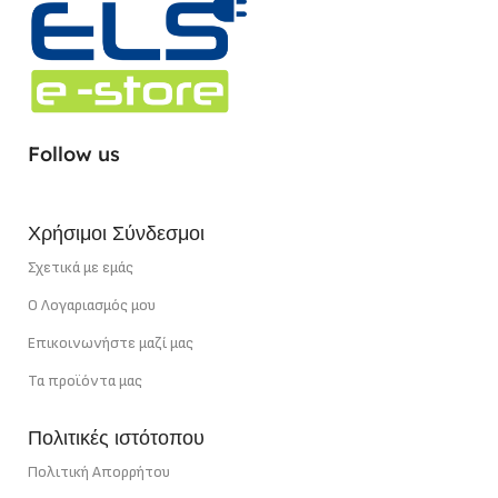
ΕΓΓΎΗΣΗ
3 χρόνια
ΕΓΓΎΗΣΗ
3 χρόνια
ΣΗΜΕΊΟ ΚΟΠΉΣ
1,67 cm
ΣΗΜΕΊΟ ΚΟΠΉΣ
1,67 cm
ΧΡΏΜΑ ΦΩΤΌΣ
ΧΡΏΜΑ ΦΩΤΌΣ
Follow us
Ουδέτερο Λευκό
Θερμό Λευκό
Χρήσιμοι Σύνδεσμοι
ΙΣΧΎΣ
22 W/m
ΙΣΧΎΣ
22 W/m
Σχετικά με εμάς
Ο Λογαριασμός μου
Επικοινωνήστε μαζί μας
Τα προϊόντα μας
Πολιτικές ιστότοπου
Πολιτική Απορρήτου