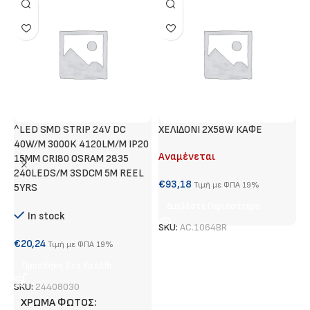
^LED SMD STRIP 24V DC
ΧΕΛΙΔΟΝΙ 2X58W ΚΑΦΕ
Χ
40W/M 3000K 4120LM/M IP20
Αναμένεται
Α
15MM CRI80 OSRAM 2835
240LEDS/M 3SDCM 5M REEL
€
93,18
€
Τιμή με ΦΠΑ 19%
5YRS
Διαβάστε Περισσότερα
In stock
SKU:
AC.1064BR
S
€
20,24
Τιμή με ΦΠΑ 19%
Προσθήκη Στο Καλάθι
SKU:
24408030
ΧΡΏΜΑ ΦΩΤΌΣ