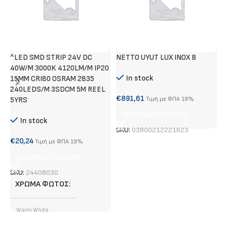
^LED SMD STRIP 24V DC
NETTO UYUT LUX INOX B
Χ
40W/M 3000K 4120LM/M IP20
Α
In stock
15MM CRI80 OSRAM 2835
240LEDS/M 3SDCM 5M REEL
€
€
891,61
5YRS
Τιμή με ΦΠΑ 19%
Προσθήκη Στο Καλάθι
In stock
S
SKU:
03800212221623
€
20,24
Τιμή με ΦΠΑ 19%
Προσθήκη Στο Καλάθι
SKU:
24408030
ΧΡΏΜΑ ΦΩΤΌΣ
Warm White