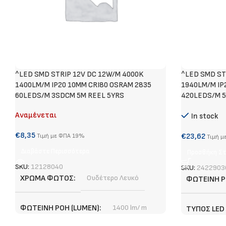
^LED SMD STRIP 12V DC 12W/M 4000K
^LED SMD ST
1400LM/M IP20 10MM CRI80 OSRAM 2835
1940LM/M IP
60LEDS/M 3SDCM 5M REEL 5YRS
420LEDS/M 
Αναμένεται
In stock
€
8,35
€
23,62
Τιμή με ΦΠΑ 19%
Τιμή μ
Διαβάστε Περισσότερα
Προσθήκη Στ
SKU:
12128040
SKU:
2422903
ΧΡΏΜΑ ΦΩΤΌΣ
Ουδέτερο Λευκό
ΦΩΤΕΙΝΉ Ρ
ΦΩΤΕΙΝΉ ΡΟΉ (LUMEN)
1400 lm/ m
ΤΎΠΟΣ LED