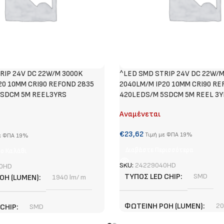
RIP 24V DC 22W/M 3000K
^LED SMD STRIP 24V DC 22W/
20 10MM CRI90 REFOND 2835
2040LM/M IP20 10MM CRI90 RE
5SDCM 5M REEL3YRS
420LEDS/M 5SDCM 5M REEL 3Y
Αναμένεται
€
23,62
Τιμή με ΦΠΑ 19%
ε ΦΠΑ 19%
Διαβάστε Περισσότερα
ο Καλάθι
SKU:
24229040HD
0HD
ΤΎΠΟΣ LED CHIP
SMD
ΟΉ (LUMEN)
1940 lm/ m
ΦΩΤΕΙΝΉ ΡΟΉ (LUMEN)
20
 CHIP
SMD