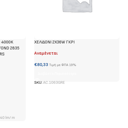
M 4000K
ΧΕΛΙΔΟΝΙ 2Χ36W ΓΚΡΙ
FOND 2835
Αναμένεται
RS
€
80,33
Τιμή με ΦΠΑ 19%
Διαβάστε Περισσότερα
SKU:
AC.1063GRE
40 lm/ m