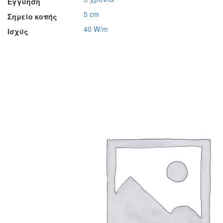
Εγγύηση
5 cm
Σημείο κοπής
40 W/m
Ισχύς