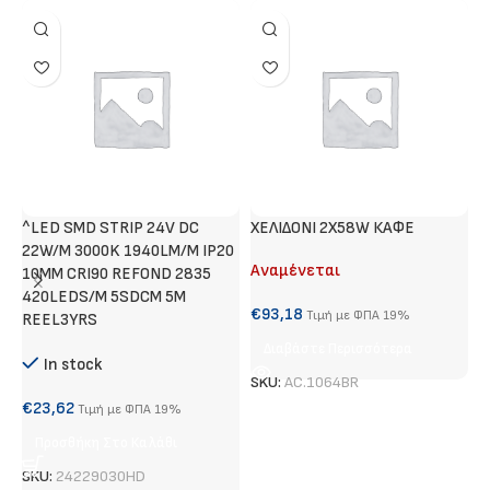
^LED SMD STRIP 24V DC
ΧΕΛΙΔΟΝΙ 2X58W ΚΑΦΕ
Χ
22W/M 3000K 1940LM/M IP20
Αναμένεται
Α
10MM CRI90 REFOND 2835
420LEDS/M 5SDCM 5M
€
93,18
€
Τιμή με ΦΠΑ 19%
REEL3YRS
Διαβάστε Περισσότερα
In stock
SKU:
AC.1064BR
S
€
23,62
Τιμή με ΦΠΑ 19%
Προσθήκη Στο Καλάθι
SKU:
24229030HD