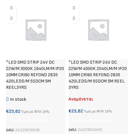
^LED SMD STRIP 24V DC
^LED SMD STRIP 24V DC
N
22W/M 3000K 1940LM/M IP20
22W/M 4000K 2040LM/M IP20
10MM CRI90 REFOND 2835
10MM CRI90 REFOND 2835
420LEDS/M 5SDCM 5M
420LEDS/M 5SDCM 5M REEL
€
REEL3YRS
3YRS
Αναμένεται
In stock
S
€
23,62
€
23,62
Τιμή με ΦΠΑ 19%
Τιμή με ΦΠΑ 19%
Διαβάστε Περισσότερα
Προσθήκη Στο Καλάθι
SKU:
24229040HD
SKU:
24229030HD