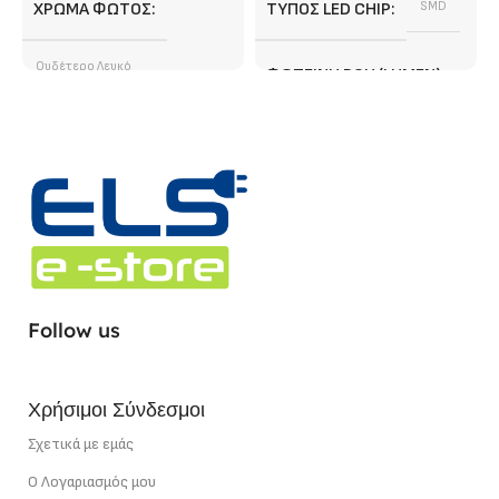
ΧΡΏΜΑ ΦΩΤΌΣ
ΤΎΠΟΣ LED CHIP
SMD
Ουδέτερο Λευκό
ΦΩΤΕΙΝΉ ΡΟΉ (LUMEN)
ΦΩΤΕΙΝΉ ΡΟΉ (LUMEN)
2040 lm/ m
1400 lm/ m
ΕΓΓΎΗΣΗ
3 χρόνια
ΤΎΠΟΣ LED CHIP
SMD
ΣΗΜΕΊΟ ΚΟΠΉΣ
1,67 cm
ΣΗΜΕΊΟ ΚΟΠΉΣ
5 cm
ΧΡΏΜΑ ΦΩΤΌΣ
Follow us
ΙΣΧΎΣ
12 W/m
Ουδέτερο Λευκό
Χρήσιμοι Σύνδεσμοι
ΙΣΧΎΣ
22 W/m
Σχετικά με εμάς
Ο Λογαριασμός μου