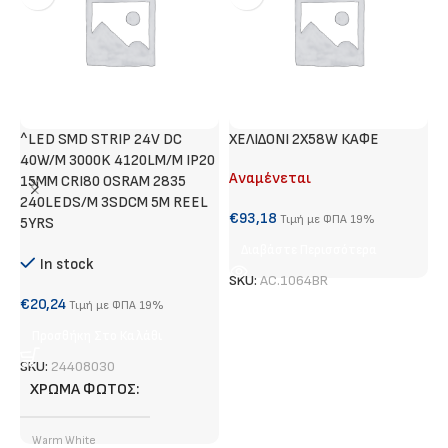
^LED SMD STRIP 24V DC
ΧΕΛΙΔΟΝΙ 2X58W ΚΑΦΕ
Τ
40W/M 3000K 4120LM/M IP20
Αναμένεται
Α
15MM CRI80 OSRAM 2835
240LEDS/M 3SDCM 5M REEL
€
93,18
€
Τιμή με ΦΠΑ 19%
5YRS
Διαβάστε Περισσότερα
In stock
SKU:
AC.1064BR
S
€
20,24
Τιμή με ΦΠΑ 19%
Προσθήκη Στο Καλάθι
SKU:
24408030
ΧΡΏΜΑ ΦΩΤΌΣ
Warm White