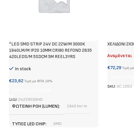
^LED SMD STRIP 24V DC 22W/M 3000K
ΧΕΛΙΔΟΝΙ 2Χ
1940LM/M IP20 10MM CRI90 REFOND 2835
Αναμένεται
420LEDS/M 5SDCM 5M REEL3YRS
€
72,29
Τιμή μ
In stock
Διαβάστε Πε
€
23,62
Τιμή με ΦΠΑ 19%
SKU:
AC.1063
Προσθήκη Στο Καλάθι
SKU:
24229030HD
ΦΩΤΕΙΝΉ ΡΟΉ (LUMEN)
1940 lm/ m
ΤΎΠΟΣ LED CHIP
SMD