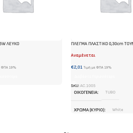
36W ΛΕΥΚΟ
ΠΛΕΓΜΑ ΠΛΑΣΤΙΚΟ 0,30cm TO
Αναμένεται
€
2,01
ε ΦΠΑ 19%
Τιμή με ΦΠΑ 19%
ρισσότερα
Διαβάστε Περισσότερα
SKU:
AC.1005
ΟΙΚΟΓΈΝΕΙΑ
TUBO
ΧΡΏΜΑ (ΚΎΡΙΟ)
White
ΥΛΙΚΌ (ΚΎΡΙΟ)
Πλαστικό