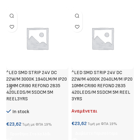
^LED SMD STRIP 24V DC
^LED SMD STRIP 24V DC
N
22W/M 3000K 1940LM/M IP20
22W/M 4000K 2040LM/M IP20
10MM CRI90 REFOND 2835
10MM CRI90 REFOND 2835
420LEDS/M 5SDCM 5M
420LEDS/M 5SDCM 5M REEL
€
REEL3YRS
3YRS
Αναμένεται
In stock
S
€
23,62
€
23,62
Τιμή με ΦΠΑ 19%
Τιμή με ΦΠΑ 19%
Διαβάστε Περισσότερα
Προσθήκη Στο Καλάθι