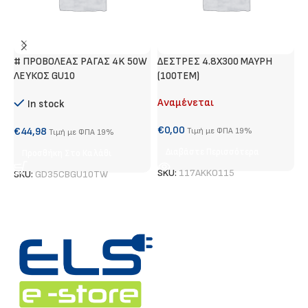
# ΠΡΟΒΟΛΕΑΣ ΡΑΓΑΣ 4K 50W
ΔΕΣΤΡΕΣ 4.8Χ300 ΜΑΥΡΗ
Σ
ΛΕΥΚΟΣ GU10
(100ΤΕΜ)
Φ
Αναμένεται
Α
In stock
€
0,00
€
€
44,98
Τιμή με ΦΠΑ 19%
Τιμή με ΦΠΑ 19%
Διαβάστε Περισσότερα
Προσθήκη Στο Καλάθι
SKU:
117AKKO115
S
SKU:
GD35CBGU10TW