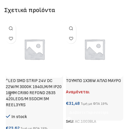
Σχετικά προϊόντα
^LED SMD STRIP 24V DC
ΤΟΥΜΠΟ 1Χ36W ΑΠΛΟ ΜΑΥΡΟ
Χ
22W/M 3000K 1940LM/M IP20
Αναμένεται
Α
10MM CRI90 REFOND 2835
420LEDS/M 5SDCM 5M
€
31,48
€
Τιμή με ΦΠΑ 19%
REEL3YRS
Διαβάστε Περισσότερα
In stock
SKU:
AC.1003BLA
S
€
23,62
Τιμή με ΦΠΑ 19%