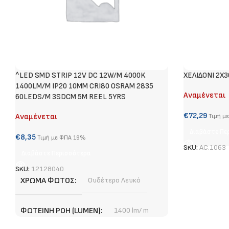
^LED SMD STRIP 12V DC 12W/M 4000K
ΧΕΛΙΔΟΝΙ 2Χ
1400LM/M IP20 10MM CRI80 OSRAM 2835
Αναμένεται
60LEDS/M 3SDCM 5M REEL 5YRS
€
72,29
Αναμένεται
Τιμή μ
Διαβάστε Πε
€
8,35
Τιμή με ΦΠΑ 19%
SKU:
AC.1063
Διαβάστε Περισσότερα
SKU:
12128040
ΧΡΏΜΑ ΦΩΤΌΣ
Ουδέτερο Λευκό
ΦΩΤΕΙΝΉ ΡΟΉ (LUMEN)
1400 lm/ m