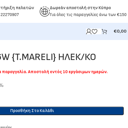
στήριξη πελατών
Δωρεάν αποστολή στην Κύπρο
 22270907
Για όλες τις παραγγελίες άνω των €150
€
0,00
W {T.MARELI} ΗΛΕΚ/ΚΟ
ια παραγγελία. Αποστολή εντός 10 εργάσιμων ημερών.
9%
Προσθήκη Στο Καλάθι
θυμιών