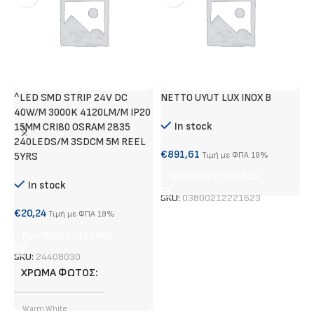
^LED SMD STRIP 24V DC
NETTO UYUT LUX INOX B
Τ
40W/M 3000K 4120LM/M IP20
Α
In stock
15MM CRI80 OSRAM 2835
240LEDS/M 3SDCM 5M REEL
€
€
891,61
5YRS
Τιμή με ΦΠΑ 19%
Προσθήκη Στο Καλάθι
In stock
S
SKU:
03800212221623
€
20,24
Τιμή με ΦΠΑ 19%
Προσθήκη Στο Καλάθι
SKU:
24408030
ΧΡΏΜΑ ΦΩΤΌΣ
Warm White