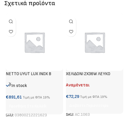
Σχετικά προϊόντα
NETTO UYUT LUX INOX B
ΧΕΛΙΔΟΝΙ 2Χ36W ΛΕΥΚΟ
Τ
Αναμένεται
Α
In stock
€
72,29
€
€
891,61
Τιμή με ΦΠΑ 19%
Τιμή με ΦΠΑ 19%
Διαβάστε Περισσότερα
Προσθήκη Στο Καλάθι
SKU:
AC.1063
S
SKU:
03800212221623