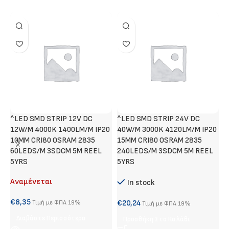
^LED SMD STRIP 12V DC
^LED SMD STRIP 24V DC
Χ
12W/M 4000K 1400LM/M IP20
40W/M 3000K 4120LM/M IP20
Α
10MM CRI80 OSRAM 2835
15MM CRI80 OSRAM 2835
60LEDS/M 3SDCM 5M REEL
240LEDS/M 3SDCM 5M REEL
€
5YRS
5YRS
Αναμένεται
In stock
S
€
8,35
€
20,24
Τιμή με ΦΠΑ 19%
Τιμή με ΦΠΑ 19%
Διαβάστε Περισσότερα
Προσθήκη Στο Καλάθι