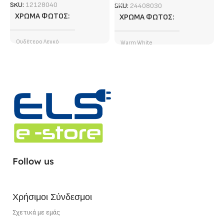
SKU:
12128040
SKU:
24408030
ΧΡΏΜΑ ΦΩΤΌΣ
ΧΡΏΜΑ ΦΩΤΌΣ
Ουδέτερο Λευκό
Warm White
ΦΩΤΕΙΝΉ ΡΟΉ (LUMEN)
ΤΎΠΟΣ LED CHIP
SMD
1400 lm/ m
ΦΩΤΕΙΝΉ ΡΟΉ (LUMEN)
ΤΎΠΟΣ LED CHIP
SMD
4120 lm/ m
ΣΗΜΕΊΟ ΚΟΠΉΣ
5 cm
ΕΓΓΎΗΣΗ
5 χρόνια
Follow us
ΙΣΧΎΣ
12 W/m
ΣΗΜΕΊΟ ΚΟΠΉΣ
5 cm
Χρήσιμοι Σύνδεσμοι
ΙΣΧΎΣ
40 W/m
Σχετικά με εμάς