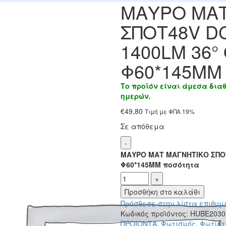
ΜΑΥΡΟ ΜΑΤ
ΣΠΟΤ48V DC
1400LM 36°
Φ60*145MM
Το προϊόν είναι άμεσα δια
ημερών.
€
49,80
Τιμή με ΦΠΑ 19%
Σε απόθεμα
ΜΑΥΡΟ ΜΑΤ ΜΑΓΝΗΤΙΚΟ ΣΠΟΤ
Φ60*145MM ποσότητα
Προσθήκη στο καλάθι
Πρόσθεσε στην λίστα επιθυμ
Κωδικός προϊόντος:
HUBE203
ΠΡΟΪΟΝΤΑ
,
Φωτισμός
,
Φωτιστ