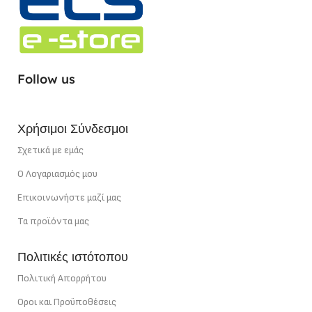
ΣΗΜΕΊΟ ΚΟΠΉΣ
1,67 cm
ΧΡΏΜΑ ΦΩΤΌΣ
Follow us
Θερμό Λευκό
Χρήσιμοι Σύνδεσμοι
ΙΣΧΎΣ
22 W/m
Σχετικά με εμάς
Ο Λογαριασμός μου
Επικοινωνήστε μαζί μας
Τα προϊόντα μας
Πολιτικές ιστότοπου
Πολιτική Απορρήτου
Οροι και Προϋποθέσεις