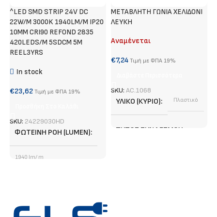
^LED SMD STRIP 24V DC
METABΛΗΤΗ ΓΩΝΙΑ ΧΕΛΙΔΟΝΙ
Τ
22W/M 3000K 1940LM/M IP20
ΛΕΥΚΗ
Α
10MM CRI90 REFOND 2835
Αναμένεται
420LEDS/M 5SDCM 5M
€
REEL3YRS
€
7,24
Τιμή με ΦΠΑ 19%
In stock
Διαβάστε Περισσότερα
S
SKU:
AC.1068
€
23,62
Τιμή με ΦΠΑ 19%
ΥΛΙΚΌ (ΚΎΡΙΟ)
Πλαστικό
Προσθήκη Στο Καλάθι
SKU:
24229030HD
ΤΎΠΟΣ ΣΥΝΔΈΣΜΟΥ
ΦΩΤΕΙΝΉ ΡΟΉ (LUMEN)
Adjustable Angle
1940 lm/ m
ΧΡΏΜΑ (ΚΎΡΙΟ)
Λευκό
ΤΎΠΟΣ LED CHIP
SMD
ΕΓΓΎΗΣΗ
3 χρόνια