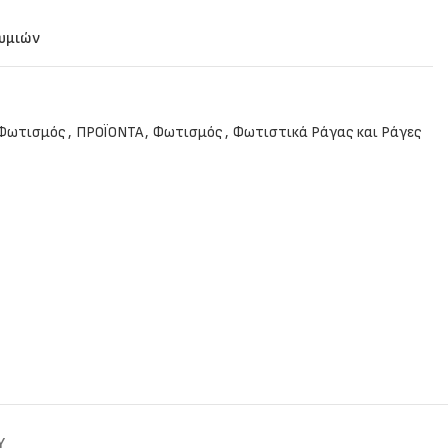
θυμιών
 Φωτισμός
,
ΠΡΟΪΟΝΤΑ
,
Φωτισμός
,
Φωτιστικά Ράγας και Ράγες
Y