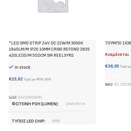
^LED SMD STRIP 24V DC 22W/M 3000K
ΤΟΥΜΠΟ 1Χ3
1940LM/M IP20 10MM CRI90 REFOND 2835
Αναμένεται
420LEDS/M 5SDCM 5M REEL3YRS
€
36,95
Τιμή μ
In stock
Διαβάστε Πε
€
23,62
Τιμή με ΦΠΑ 19%
SKU:
AC.1003
Προσθήκη Στο Καλάθι
SKU:
24229030HD
ΦΩΤΕΙΝΉ ΡΟΉ (LUMEN)
1940 lm/ m
ΤΎΠΟΣ LED CHIP
SMD