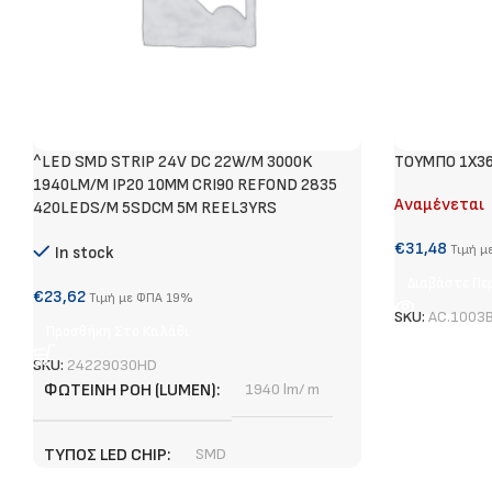
^LED SMD STRIP 24V DC 22W/M 3000K
ΤΟΥΜΠΟ 1Χ3
1940LM/M IP20 10MM CRI90 REFOND 2835
Αναμένεται
420LEDS/M 5SDCM 5M REEL3YRS
€
31,48
Τιμή μ
In stock
Διαβάστε Πε
€
23,62
Τιμή με ΦΠΑ 19%
SKU:
AC.1003
Προσθήκη Στο Καλάθι
SKU:
24229030HD
ΦΩΤΕΙΝΉ ΡΟΉ (LUMEN)
1940 lm/ m
ΤΎΠΟΣ LED CHIP
SMD