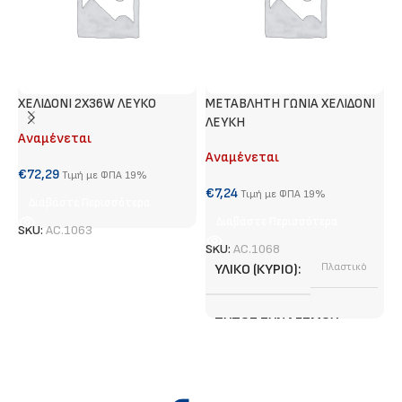
ΧΕΛΙΔΟΝΙ 2Χ36W ΛΕΥΚΟ
METABΛΗΤΗ ΓΩΝΙΑ ΧΕΛΙΔΟΝΙ
Τ
ΛΕΥΚΗ
Αναμένεται
Α
Αναμένεται
€
72,29
€
Τιμή με ΦΠΑ 19%
€
7,24
Τιμή με ΦΠΑ 19%
Διαβάστε Περισσότερα
Διαβάστε Περισσότερα
SKU:
AC.1063
S
SKU:
AC.1068
ΥΛΙΚΌ (ΚΎΡΙΟ)
Πλαστικό
ΤΎΠΟΣ ΣΥΝΔΈΣΜΟΥ
Adjustable Angle