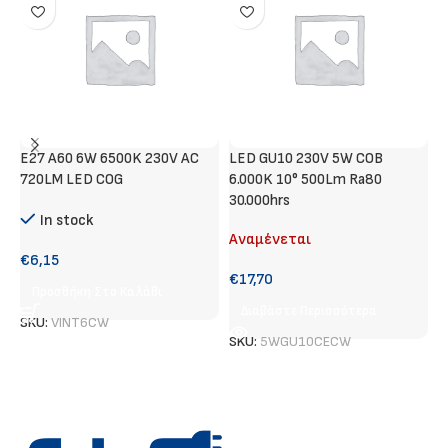
E27 A60 6W 6500K 230V AC
LED GU10 230V 5W COB
Σ
720LM LED COG
6.000K 10° 500Lm Ra80
Χ
30.000hrs
In stock
Αναμένεται
€
6,15
€
17,70
Προσθήκη Στο Καλάθι
Διαβάστε Περισσότερα
SKU:
VINT6CW
S
SKU:
5WGU10CECW