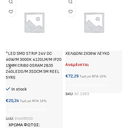
^LED SMD STRIP 24V DC
ΧΕΛΙΔΟΝΙ 2Χ36W ΛΕΥΚΟ
M
40W/M 3000K 4120LM/M IP20
Λ
Αναμένεται
15MM CRI80 OSRAM 2835
Α
240LEDS/M 3SDCM 5M REEL
€
72,29
Τιμή με ΦΠΑ 19%
5YRS
€
Διαβάστε Περισσότερα
In stock
SKU:
AC.1063
S
€
20,24
Τιμή με ΦΠΑ 19%
Προσθήκη Στο Καλάθι
SKU:
24408030
ΧΡΏΜΑ ΦΩΤΌΣ