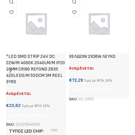
^LED SMD STRIP 24V DC
ΧΕΛΙΔΟΝΙ 2Χ36W ΛΕΥΚΟ
Γ
22W/M 4000K 2040LM/M IP20
Αναμένεται
Α
10MM CRI90 REFOND 2835
420LEDS/M 5SDCM 5M REEL
€
72,29
€
Τιμή με ΦΠΑ 19%
3YRS
Διαβάστε Περισσότερα
Αναμένεται
SKU:
AC.1063
S
€
23,62
Τιμή με ΦΠΑ 19%
Διαβάστε Περισσότερα
SKU:
24229040HD
ΤΎΠΟΣ LED CHIP
SMD