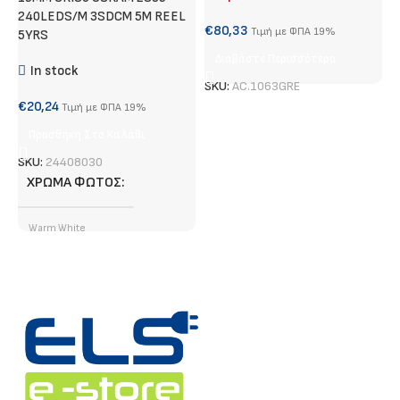
240LEDS/M 3SDCM 5M REEL
€
80,33
€
Τιμή με ΦΠΑ 19%
5YRS
Διαβάστε Περισσότερα
In stock
SKU:
AC.1063GRE
S
€
20,24
Τιμή με ΦΠΑ 19%
Προσθήκη Στο Καλάθι
SKU:
24408030
ΧΡΏΜΑ ΦΩΤΌΣ
Warm White
ΤΎΠΟΣ LED CHIP
SMD
ΦΩΤΕΙΝΉ ΡΟΉ (LUMEN)
4120 lm/ m