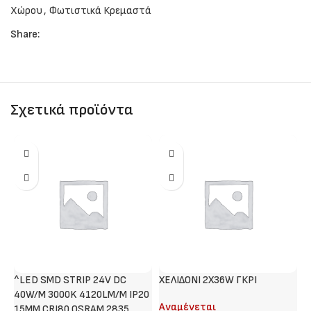
Χώρου
,
Φωτιστικά Κρεμαστά
Share:
Σχετικά προϊόντα
^LED SMD STRIP 24V DC
ΧΕΛΙΔΟΝΙ 2Χ36W ΓΚΡΙ
Χ
40W/M 3000K 4120LM/M IP20
Αναμένεται
Α
15MM CRI80 OSRAM 2835