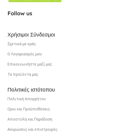
ΕΓΓΎΗΣΗ
5 χρόνια
Follow us
ΣΗΜΕΊΟ ΚΟΠΉΣ
5 cm
Χρήσιμοι Σύνδεσμοι
ΙΣΧΎΣ
40 W/m
Σχετικά με εμάς
Ο Λογαριασμός μου
Επικοινωνήστε μαζί μας
Τα προϊόντα μας
Πολιτικές ιστότοπου
Πολιτική Απορρήτου
Οροι και Προϋποθέσεις
Αποστολή και Παράδοση
Ακυρώσεις και επιστροφές