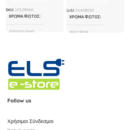
Διαβάστε Περισσότερα
Προσθήκη Στο Καλάθι
SKU:
12128040
SKU:
24408030
ΧΡΏΜΑ ΦΩΤΌΣ
ΧΡΏΜΑ ΦΩΤΌΣ
Ουδέτερο Λευκό
Warm White
ΦΩΤΕΙΝΉ ΡΟΉ (LUMEN)
ΤΎΠΟΣ LED CHIP
SMD
1400 lm/ m
ΦΩΤΕΙΝΉ ΡΟΉ (LUMEN)
ΤΎΠΟΣ LED CHIP
SMD
4120 lm/ m
ΣΗΜΕΊΟ ΚΟΠΉΣ
5 cm
ΕΓΓΎΗΣΗ
5 χρόνια
Follow us
ΙΣΧΎΣ
12 W/m
ΣΗΜΕΊΟ ΚΟΠΉΣ
5 cm
Χρήσιμοι Σύνδεσμοι
ΙΣΧΎΣ
40 W/m