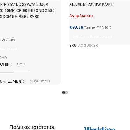
RIP 24V DC 22W/M 4000K
ΧΕΛΙΔΟΝΙ 2X58W ΚΑΦΕ
20 10MM CRI90 REFOND 2835
Αναμένεται
SDCM 5M REEL 3YRS
€
93,18
Τιμή με ΦΠΑ 19%
Διαβάστε Περισσότερα
ε ΦΠΑ 19%
SKU:
AC.1064BR
ρισσότερα
0HD
 CHIP
SMD
ΟΉ (LUMEN)
2040 lm/ m
3 χρόνια
ΠΉΣ
1,67 cm
Πολιτικές ιστότοπου