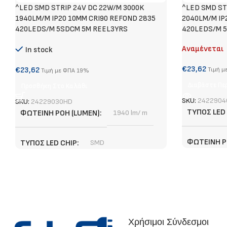
^LED SMD STRIP 24V DC 22W/M 3000K
^LED SMD ST
1940LM/M IP20 10MM CRI90 REFOND 2835
2040LM/M IP
420LEDS/M 5SDCM 5M REEL3YRS
420LEDS/M 5
Αναμένεται
In stock
€
23,62
€
23,62
Τιμή μ
Τιμή με ΦΠΑ 19%
Διαβάστε Πε
Προσθήκη Στο Καλάθι
SKU:
2422904
SKU:
24229030HD
ΤΎΠΟΣ LED
ΦΩΤΕΙΝΉ ΡΟΉ (LUMEN)
1940 lm/ m
ΦΩΤΕΙΝΉ Ρ
ΤΎΠΟΣ LED CHIP
SMD
ΕΓΓΎΗΣΗ
ΕΓΓΎΗΣΗ
3 χρόνια
ΣΗΜΕΊΟ ΚΟ
ΣΗΜΕΊΟ ΚΟΠΉΣ
1,67 cm
Χρήσιμοι Σύνδεσμοι