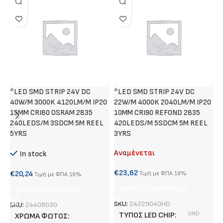
^LED SMD STRIP 24V DC
^LED SMD STRIP 24V DC
Τ
40W/M 3000K 4120LM/M IP20
22W/M 4000K 2040LM/M IP20
Α
15MM CRI80 OSRAM 2835
10MM CRI90 REFOND 2835
240LEDS/M 3SDCM 5M REEL
420LEDS/M 5SDCM 5M REEL
€
5YRS
3YRS
Αναμένεται
In stock
S
€
23,62
€
20,24
Τιμή με ΦΠΑ 19%
Τιμή με ΦΠΑ 19%
Διαβάστε Περισσότερα
Προσθήκη Στο Καλάθι
SKU:
24229040HD
SKU:
24408030
ΤΎΠΟΣ LED CHIP
SMD
ΧΡΏΜΑ ΦΩΤΌΣ