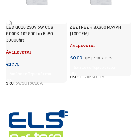
LED GU10 230V 5W COB
ΔΕΣΤΡΕΣ 4.8Χ300 ΜΑΥΡΗ
A
6.000K 10° 500Lm Ra80
(100ΤΕΜ)
Φ
30.000hrs
Αναμένεται
Α
Αναμένεται
€
0,00
€
Τιμή με ΦΠΑ 19%
€
17,70
Διαβάστε Περισσότερα
Διαβάστε Περισσότερα
SKU:
117AKKO115
S
SKU:
5WGU10CECW