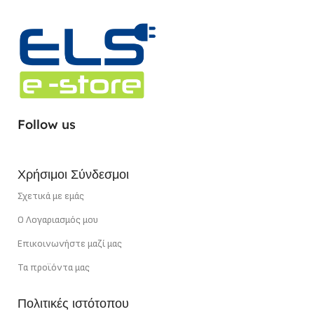
1400 lm/ m
ΕΓΓΎΗΣΗ
3 χρόνια
ΤΎΠΟΣ LED CHIP
SMD
ΣΗΜΕΊΟ ΚΟΠΉΣ
1,67 cm
ΣΗΜΕΊΟ ΚΟΠΉΣ
5 cm
ΧΡΏΜΑ ΦΩΤΌΣ
Follow us
ΙΣΧΎΣ
12 W/m
Ουδέτερο Λευκό
Χρήσιμοι Σύνδεσμοι
ΙΣΧΎΣ
22 W/m
Σχετικά με εμάς
Ο Λογαριασμός μου
Επικοινωνήστε μαζί μας
Τα προϊόντα μας
Πολιτικές ιστότοπου