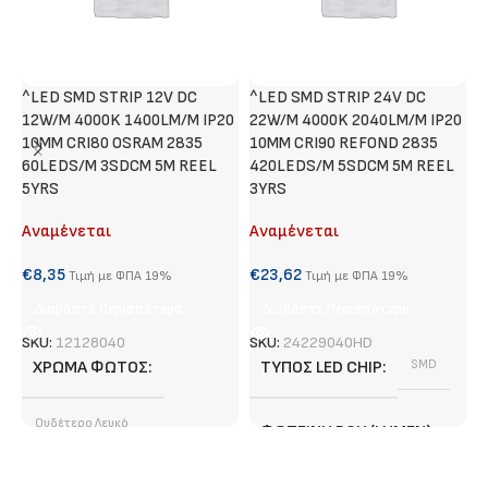
^LED SMD STRIP 12V DC
^LED SMD STRIP 24V DC
N
12W/M 4000K 1400LM/M IP20
22W/M 4000K 2040LM/M IP20
10MM CRI80 OSRAM 2835
10MM CRI90 REFOND 2835
60LEDS/M 3SDCM 5M REEL
420LEDS/M 5SDCM 5M REEL
€
5YRS
3YRS
Αναμένεται
Αναμένεται
S
€
8,35
€
23,62
Τιμή με ΦΠΑ 19%
Τιμή με ΦΠΑ 19%
Διαβάστε Περισσότερα
Διαβάστε Περισσότερα
SKU:
12128040
SKU:
24229040HD
ΧΡΏΜΑ ΦΩΤΌΣ
ΤΎΠΟΣ LED CHIP
SMD
Ουδέτερο Λευκό
ΦΩΤΕΙΝΉ ΡΟΉ (LUMEN)
ΦΩΤΕΙΝΉ ΡΟΉ (LUMEN)
2040 lm/ m