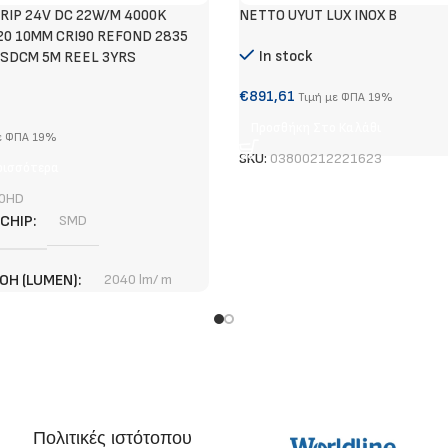
RIP 24V DC 22W/M 4000K
NETTO UYUT LUX INOX B
20 10MM CRI90 REFOND 2835
In stock
SDCM 5M REEL 3YRS
€
891,61
Τιμή με ΦΠΑ 19%
Προσθήκη Στο Καλάθι
ε ΦΠΑ 19%
SKU:
03800212221623
ρισσότερα
0HD
 CHIP
SMD
ΟΉ (LUMEN)
2040 lm/ m
3 χρόνια
ΠΉΣ
1,67 cm
Πολιτικές ιστότοπου