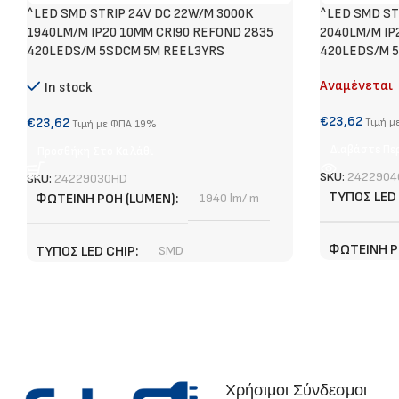
^LED SMD STRIP 24V DC 22W/M 3000K
^LED SMD ST
1940LM/M IP20 10MM CRI90 REFOND 2835
2040LM/M IP
420LEDS/M 5SDCM 5M REEL3YRS
420LEDS/M 5
Αναμένεται
In stock
€
23,62
€
23,62
Τιμή μ
Τιμή με ΦΠΑ 19%
Διαβάστε Πε
Προσθήκη Στο Καλάθι
SKU:
2422904
SKU:
24229030HD
ΤΎΠΟΣ LED
ΦΩΤΕΙΝΉ ΡΟΉ (LUMEN)
1940 lm/ m
ΦΩΤΕΙΝΉ Ρ
ΤΎΠΟΣ LED CHIP
SMD
ΕΓΓΎΗΣΗ
ΕΓΓΎΗΣΗ
3 χρόνια
ΣΗΜΕΊΟ ΚΟ
ΣΗΜΕΊΟ ΚΟΠΉΣ
1,67 cm
Χρήσιμοι Σύνδεσμοι