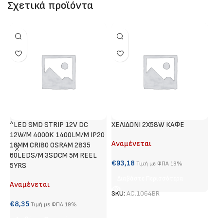
Σχετικά προϊόντα
^LED SMD STRIP 12V DC
ΧΕΛΙΔΟΝΙ 2X58W ΚΑΦΕ
Τ
12W/M 4000K 1400LM/M IP20
Αναμένεται
Α
10MM CRI80 OSRAM 2835
60LEDS/M 3SDCM 5M REEL
€
93,18
€
Τιμή με ΦΠΑ 19%
5YRS
Διαβάστε Περισσότερα
Αναμένεται
SKU:
AC.1064BR
S
€
8,35
Τιμή με ΦΠΑ 19%