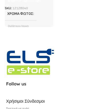
Διαβάστε Περισσότερα
SKU:
12128040
ΧΡΏΜΑ ΦΩΤΌΣ
Ουδέτερο Λευκό
ΦΩΤΕΙΝΉ ΡΟΉ (LUMEN)
1400 lm/ m
ΤΎΠΟΣ LED CHIP
SMD
ΣΗΜΕΊΟ ΚΟΠΉΣ
5 cm
Follow us
ΙΣΧΎΣ
12 W/m
Χρήσιμοι Σύνδεσμοι
Σχετικά με εμάς