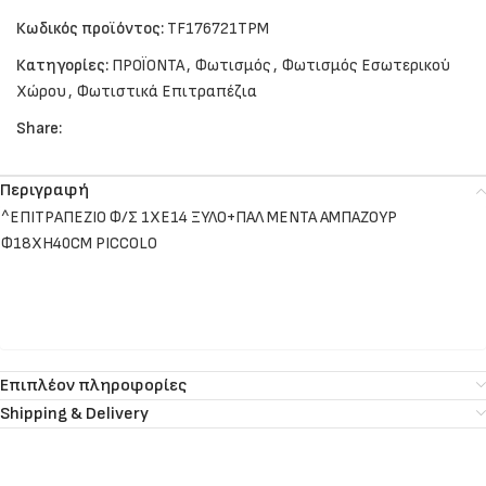
Κωδικός προϊόντος:
TF176721TPM
Κατηγορίες:
ΠΡΟΪΟΝΤΑ
,
Φωτισμός
,
Φωτισμός Εσωτερικού
Χώρου
,
Φωτιστικά Επιτραπέζια
Share:
Περιγραφή
^ΕΠΙΤΡΑΠΕΖΙΟ Φ/Σ 1ΧΕ14 ΞΥΛΟ+ΠΑΛ ΜΕΝΤΑ ΑΜΠΑΖΟΥΡ
Φ18XH40CM PICCOLO
Επιπλέον πληροφορίες
Shipping & Delivery