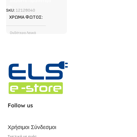
Διαβάστε Περισσότερα
SKU:
12128040
ΧΡΏΜΑ ΦΩΤΌΣ
Ουδέτερο Λευκό
ΦΩΤΕΙΝΉ ΡΟΉ (LUMEN)
1400 lm/ m
ΤΎΠΟΣ LED CHIP
SMD
ΣΗΜΕΊΟ ΚΟΠΉΣ
5 cm
Follow us
ΙΣΧΎΣ
12 W/m
Χρήσιμοι Σύνδεσμοι
Σχετικά με εμάς