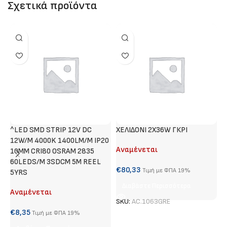
Σχετικά προϊόντα
^LED SMD STRIP 12V DC
ΧΕΛΙΔΟΝΙ 2Χ36W ΓΚΡΙ
Τ
12W/M 4000K 1400LM/M IP20
Αναμένεται
Α
10MM CRI80 OSRAM 2835
60LEDS/M 3SDCM 5M REEL
€
80,33
€
Τιμή με ΦΠΑ 19%
5YRS
Διαβάστε Περισσότερα
Αναμένεται
SKU:
AC.1063GRE
S
€
8,35
Τιμή με ΦΠΑ 19%