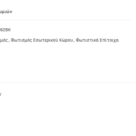
θυμιών
D62BK
μός
,
Φωτισμός Εσωτερικού Χώρου
,
Φωτιστικά Επίτοιχα
Y