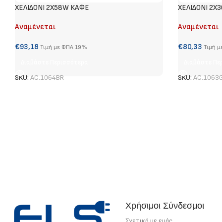
ΧΕΛΙΔΟΝΙ 2X58W ΚΑΦΕ
ΧΕΛΙΔΟΝΙ 2Χ3
Αναμένεται
Αναμένεται
€
93,18
€
80,33
Τιμή με ΦΠΑ 19%
Τιμή 
Διαβάστε Περισσότερα
Διαβάστε Πε
SKU:
AC.1064BR
SKU:
AC.1063
Χρήσιμοι Σύνδεσμοι
Σχετικά με εμάς