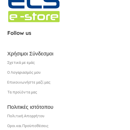
ΤΎΠΟΣ LED CHIP
SMD
4120 lm/ m
ΣΗΜΕΊΟ ΚΟΠΉΣ
5 cm
ΕΓΓΎΗΣΗ
5 χρόνια
Follow us
ΙΣΧΎΣ
12 W/m
ΣΗΜΕΊΟ ΚΟΠΉΣ
5 cm
Χρήσιμοι Σύνδεσμοι
ΙΣΧΎΣ
40 W/m
Σχετικά με εμάς
Ο Λογαριασμός μου
Επικοινωνήστε μαζί μας
Τα προϊόντα μας
Πολιτικές ιστότοπου
Πολιτική Απορρήτου
Οροι και Προϋποθέσεις