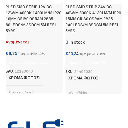
^LED SMD STRIP 12V DC
^LED SMD STRIP 24V DC
Χ
12W/M 4000K 1400LM/M IP20
40W/M 3000K 4120LM/M IP20
Α
10MM CRI80 OSRAM 2835
15MM CRI80 OSRAM 2835
60LEDS/M 3SDCM 5M REEL
240LEDS/M 3SDCM 5M REEL
€
5YRS
5YRS
Αναμένεται
In stock
S
€
8,35
€
20,24
Τιμή με ΦΠΑ 19%
Τιμή με ΦΠΑ 19%
Διαβάστε Περισσότερα
Προσθήκη Στο Καλάθι
SKU:
12128040
SKU:
24408030
ΧΡΏΜΑ ΦΩΤΌΣ
ΧΡΏΜΑ ΦΩΤΌΣ
Ουδέτερο Λευκό
Warm White
ΦΩΤΕΙΝΉ ΡΟΉ (LUMEN)
ΤΎΠΟΣ LED CHIP
SMD
1400 lm/ m
ΦΩΤΕΙΝΉ ΡΟΉ (LUMEN)