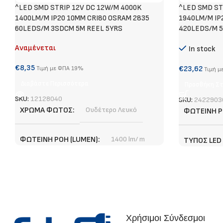
^LED SMD STRIP 12V DC 12W/M 4000K
^LED SMD ST
1400LM/M IP20 10MM CRI80 OSRAM 2835
1940LM/M IP
60LEDS/M 3SDCM 5M REEL 5YRS
420LEDS/M 
Αναμένεται
In stock
€
8,35
€
23,62
Τιμή με ΦΠΑ 19%
Τιμή μ
Διαβάστε Περισσότερα
Προσθήκη Στ
SKU:
12128040
SKU:
2422903
ΧΡΏΜΑ ΦΩΤΌΣ
Ουδέτερο Λευκό
ΦΩΤΕΙΝΉ Ρ
ΦΩΤΕΙΝΉ ΡΟΉ (LUMEN)
1400 lm/ m
ΤΎΠΟΣ LED
ΤΎΠΟΣ LED CHIP
SMD
ΕΓΓΎΗΣΗ
ΣΗΜΕΊΟ ΚΟΠΉΣ
5 cm
ΣΗΜΕΊΟ ΚΟ
Χρήσιμοι Σύνδεσμοι