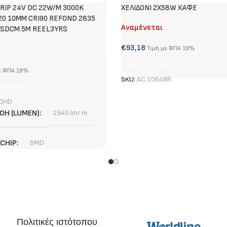
RIP 24V DC 22W/M 3000K
ΧΕΛΙΔΟΝΙ 2X58W ΚΑΦΕ
20 10MM CRI90 REFOND 2835
Αναμένεται
5SDCM 5M REEL3YRS
€
93,18
Τιμή με ΦΠΑ 19%
Διαβάστε Περισσότερα
ε ΦΠΑ 19%
SKU:
AC.1064BR
ο Καλάθι
0HD
ΟΉ (LUMEN)
1940 lm/ m
 CHIP
SMD
3 χρόνια
ΠΉΣ
1,67 cm
Πολιτικές ιστότοπου