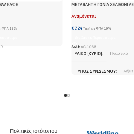
58W ΚΑΦΕ
METABΛΗΤΗ ΓΩΝΙΑ ΧΕΛΙΔΟΝΙ Λ
Αναμένεται
€
7,24
ε ΦΠΑ 19%
Τιμή με ΦΠΑ 19%
ρισσότερα
Διαβάστε Περισσότερα
BR
SKU:
AC.1068
ΥΛΙΚΌ (ΚΎΡΙΟ)
Πλαστικό
ΤΎΠΟΣ ΣΥΝΔΈΣΜΟΥ
Adjus
ΧΡΏΜΑ (ΚΎΡΙΟ)
Λευκό
Πολιτικές ιστότοπου