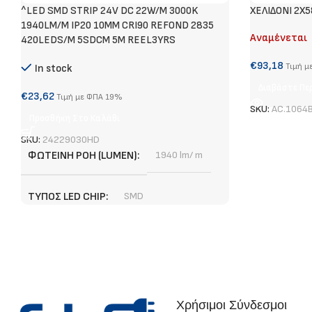
^LED SMD STRIP 24V DC 22W/M 3000K
ΧΕΛΙΔΟΝΙ 2X
1940LM/M IP20 10MM CRI90 REFOND 2835
Αναμένεται
420LEDS/M 5SDCM 5M REEL3YRS
€
93,18
Τιμή μ
In stock
Διαβάστε Πε
€
23,62
Τιμή με ΦΠΑ 19%
SKU:
AC.1064
Προσθήκη Στο Καλάθι
SKU:
24229030HD
ΦΩΤΕΙΝΉ ΡΟΉ (LUMEN)
1940 lm/ m
ΤΎΠΟΣ LED CHIP
SMD
ΕΓΓΎΗΣΗ
3 χρόνια
ΣΗΜΕΊΟ ΚΟΠΉΣ
1,67 cm
Χρήσιμοι Σύνδεσμοι