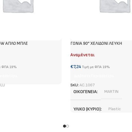
6W ΑΠΛΟ ΜΠΛΕ
ΓΩΝΙΑ 90” XEΛΙΔΟΝΙ ΛΕΥΚΗ
Αναμένεται
€
7,24
ε ΦΠΑ 19%
Τιμή με ΦΠΑ 19%
ρισσότερα
Διαβάστε Περισσότερα
BLU
SKU:
AC.1067
ΟΙΚΟΓΈΝΕΙΑ
MARTIN
ΥΛΙΚΌ (ΚΎΡΙΟ)
Plastic
ΧΡΏΜΑ (ΚΎΡΙΟ)
White