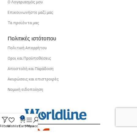
Ο Λογαριασμός μου
Επικοινωνήστε μαζί μας
Τα προϊόντα μας
Πολιτικές ιστότοπου
Πολιτική Απορρήτου
Οροι και Προϋποθέσεις
Αποστολή και Παράδοση
Ακυρώσεις και επιστροφές
Νομική ειδοποίηση
0
Filters
Wishlist
Cart
Menu
My account