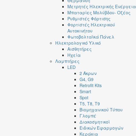
Θέρμανση
Μετρητές Ηλεκτρικής Ενέργεια
Μπαταρίες Μολύβδου- Οξέος
Ρυθμιστές Φόρτισης
Φορτιστές Ηλεκτρικού
Αυτοκινήτου
Φωτοβολταϊκά Πάνελ
Ηλεκτρολογικό Υλικό
Αισθητήρες
Ηχεία
Λαμπτήρες
LED
2 Άκρων
G4, G9
Retrofit Kits
Smart
Spot
T5, T8, T9
Βιομηχανικού Τύπου
Γλομπέ
Διακοσμητικοί
Ειδικών Εφαρμογών
Κεράκια