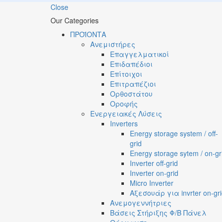
Close
Our Categories
ΠΡΟΪΟΝΤΑ
Ανεμιστήρες
Επαγγελματικοί
Επιδαπέδιοι
Επίτοιχοι
Επιτραπέζιοι
Ορθοστάτου
Οροφής
Ενεργειακές Λύσεις
Inverters
Energy storage system / off-
grid
Energy storage sytem / on-gr
Inverter off-grid
Inverter on-grid
Micro Inverter
Αξεσουάρ για invrter on-gr
Ανεμογεννήτριες
Βάσεις Στήριξης Φ/Β Πάνελ