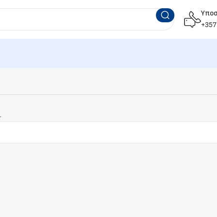
Υπο
+357
.