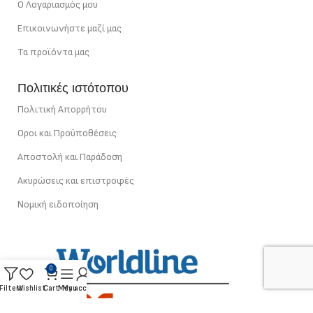
Ο Λογαριασμός μου
Επικοινωνήστε μαζί μας
Τα προϊόντα μας
Πολιτικές ιστότοπου
Πολιτική Απορρήτου
Οροι και Προϋποθέσεις
Αποστολή και Παράδοση
Ακυρώσεις και επιστροφές
Νομική ειδοποίηση
0
Filters
Wishlist
Cart
Menu
My account