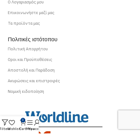
Ο Λογαριασμός μου
Επικοινωνήστε μαζί μας
Τα προϊόντα μας
Πολιτικές ιστότοπου
Πολιτική Απορρήτου
Οροι και Προϋποθέσεις
Αποστολή και Παράδοση
Ακυρώσεις και επιστροφές
Νομική ειδοποίηση
0
Filters
Wishlist
Cart
Menu
My account